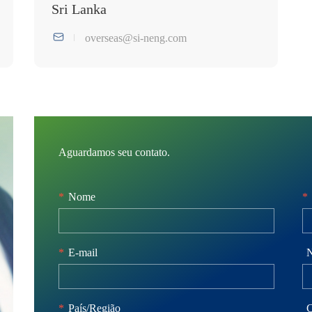
Sri Lanka
overseas@si-neng.com
Aguardamos seu contato.
*
Nome
*
*
E-mail
N
*
País/Região
C