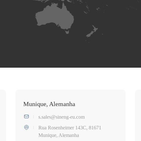
Munique, Alemanha
s.sales@sineng-eu.com
Rua Rosenheimer 143C, 81671
Munique, Alemanha