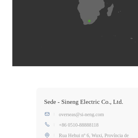
Sede - Sineng Electric Co., Ltd.
overseas@si-neng.com
+86 0510-88888118
Rua Hehui nº 6, Wuxi, Província de