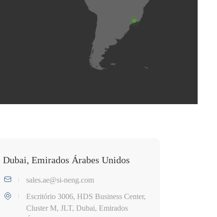
Dubai, Emirados Árabes Unidos
sales.ae@si-neng.com
Escritório 3006, HDS Business Center,
Cluster M, JLT, Dubai, Emirados