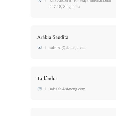
Rua Anson nº 10, Praça Internacional
#27-18, Singapura
Arábia Saudita
sales.sa@si-neng.com
Tailândia
sales.th@si-neng.com