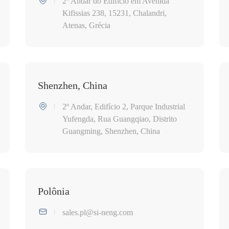
2º Andar do Edifício em Avenida
Kifissias 238, 15231, Chalandri,
Atenas, Grécia
Shenzhen, China
2º Andar, Edifício 2, Parque Industrial
Yufengda, Rua Guangqiao, Distrito
Guangming, Shenzhen, China
Polônia
sales.pl@si-neng.com