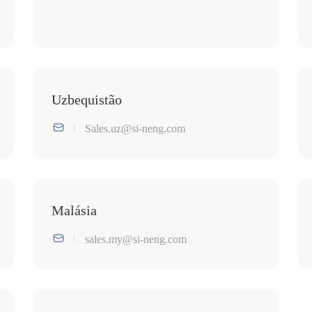
Uzbequistão
Sales.uz@si-neng.com
Malásia
sales.my@si-neng.com