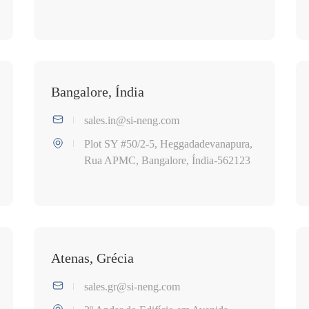
Bangalore, Índia
sales.in@si-neng.com
Plot SY #50/2-5, Heggadadevanapura,
Rua APMC, Bangalore, Índia-562123
Atenas, Grécia
sales.gr@si-neng.com