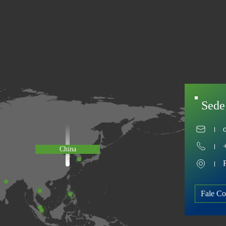
Sede 
China
Fale C