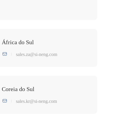
África do Sul
sales.za@si-neng.com
Coreia do Sul
sales.kr@si-neng.com