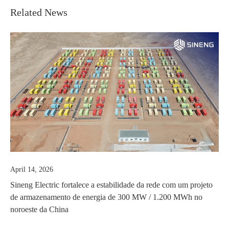
Related News
March 03, 2026
fortalece a estabilidade da rede com um projeto
Sineng Electric forn
to de energia de 300 MW / 1.200 MWh no
Parque Solar Benba
na
usinas de energia s