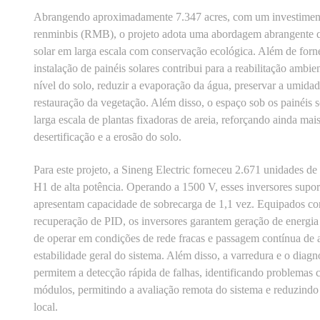
Abrangendo aproximadamente 7.347 acres, com um investimento
renminbis (RMB), o projeto adota uma abordagem abrangente 
solar em larga escala com conservação ecológica. Além de fornec
instalação de painéis solares contribui para a reabilitação ambie
nível do solo, reduzir a evaporação da água, preservar a umida
restauração da vegetação. Além disso, o espaço sob os painéis s
larga escala de plantas fixadoras de areia, reforçando ainda mai
desertificação e a erosão do solo.
Para este projeto, a Sineng Electric forneceu 2.671 unidades de
H1 de alta potência. Operando a 1500 V, esses inversores su
apresentam capacidade de sobrecarga de 1,1 vez. Equipados c
recuperação de PID, os inversores garantem geração de energia
de operar em condições de rede fracas e passagem contínua de a
estabilidade geral do sistema. Além disso, a varredura e o diag
permitem a detecção rápida de falhas, identificando problemas
módulos, permitindo a avaliação remota do sistema e reduzindo
local.