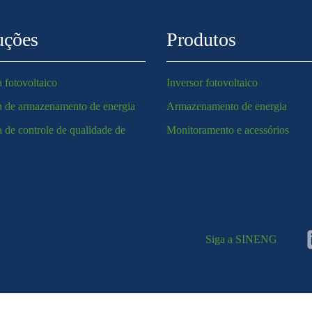
uções
Produtos
 fotovoltaico
Inversor fotovoltaico
a de armazenamento de energia
Armazenamento de energia
 de controle de qualidade de
Monitoramento e acessórios
a
Siga a SINENG