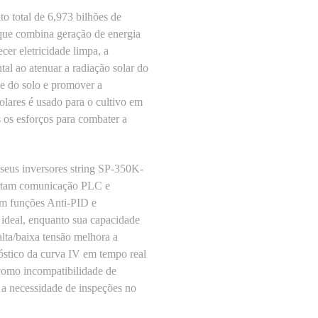
 total de 6,973 bilhões de
que combina geração de energia
er eletricidade limpa, a
ntal ao atenuar a radiação solar do
de do solo e promover a
olares é usado para o cultivo em
s os esforços para combater a
 seus inversores string SP-350K-
portam comunicação PLC e
om funções Anti-PID e
 ideal, enquanto sua capacidade
lta/baixa tensão melhora a
nóstico da curva IV em tempo real
 como incompatibilidade de
 a necessidade de inspeções no