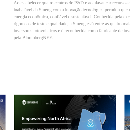
Ao estabelecer quatro centros de P&D e ao alavancar recursos 
inabalável da Sineng com a inovação tecnológica permitiu que 
energia econômica, confiável e sustentável. Conhecida pela ex
rigorosos de teste e qualidade, a Sineng está entre as quatro m
inversores fotovoltaicos e é reconhecida como fabricante de inve
pela BloombergNEF.