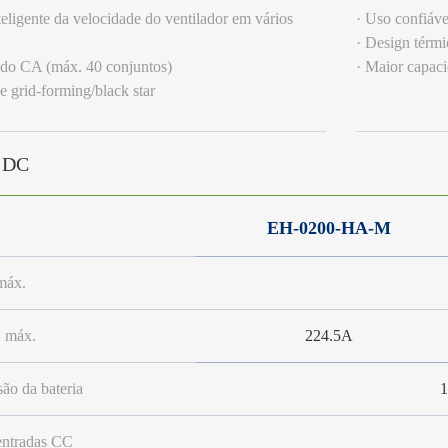
teligente da velocidade do ventilador em vários
· Uso confiáv
· Design térmi
lado CA (máx. 40 conjuntos)
· Maior capaci
e grid-forming/black star
 DC
EH-0200-HA-M
máx.
 máx.
224.5A
são da bateria
ntradas CC