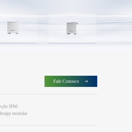
Fale Conosco
teção IP66
 design modular