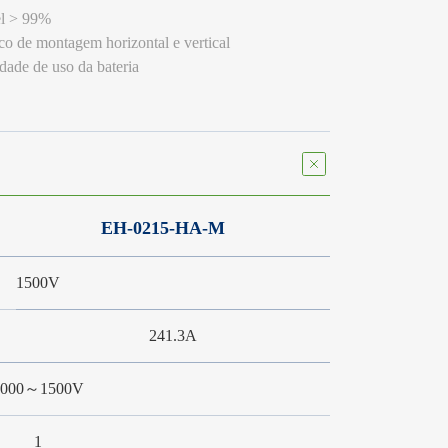
el > 99%
co de montagem horizontal e vertical
dade de uso da bateria
EH-0215-HA-M
1500V
241.3A
1000～1500V
1