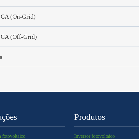
 CA (On-Grid)
 CA (Off-Grid)
a
uções
Produtos
 fotovoltaico
Inversor fotovoltaico