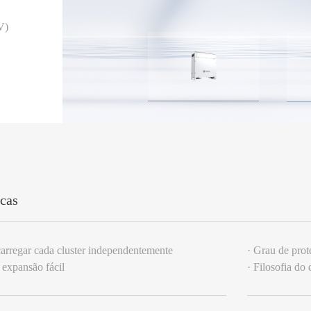
V)
icas
carregar cada cluster independentemente
· Grau de pro
, expansão fácil
· Filosofia do