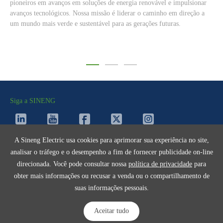
 de energia renovável e impulsionar
qualidade em detrimento da quantida
o é liderar o caminho em direção a
empreendedor, para promover um imp
 para as gerações futuras.
Siga a SINENG
A Sineng Electric usa cookies para aprimorar sua experiência no site,
Fale Conosco
analisar o tráfego e o desempenho a fim de fornecer publicidade on-line
direcionada. Você pode consultar nossa
política de privacidade
para
obter mais informações ou recusar a venda ou o compartilhamento de
suas informações pessoais.
Política de Privacidade
Termos de Uso
Cookies
Mapa do site
Aceitar tudo
©2024 All Rights Reserved.