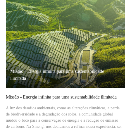
ra uma sustentabilidade
Valores - Sinceridade, União e
 uma sustentabilidade ilimitada
Valores - Sinceridade, União e P
o as alterações climáticas, a perda
Abraçamos os valores fundamentais d
dos solos, a comunidade global
Progresso”, que não só servem como d
de energia e a redução de emissão
diário, mas também se desenrolam co
mos a refinar nossa experiência, ser
nossa jornada profissional. Priorizam