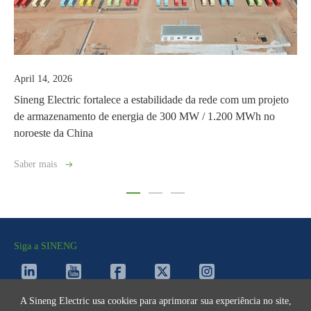
March 03, 2026
 estabilidade da rede com um projeto
Sineng Electric fornecerá solu
rgia de 300 MW / 1.200 MWh no
Parque Solar Benban de 1,65
usinas de energia solar do mu
Saber mais
Siga a SINENG
A Sineng Electric usa cookies para aprimorar sua experiência no site,
Fale Conosco