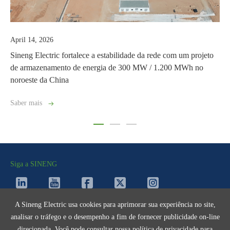
il 14, 2026
March 
eng Electric fortalece a estabilidade da rede com um projeto
Sineng
 armazenamento de energia de 300 MW / 1.200 MWh no
Parqu
oeste da China
usinas
er mais
Saber 
Siga a SINENG
A Sineng Electric usa cookies para aprimorar sua experiência no site,
Fale Conosco
analisar o tráfego e o desempenho a fim de fornecer publicidade on-line
direcionada. Você pode consultar nossa
política de privacidade
para